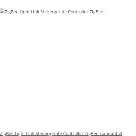
ZigBee Light Link Steuergeräte Controller ZigBee kompatibel