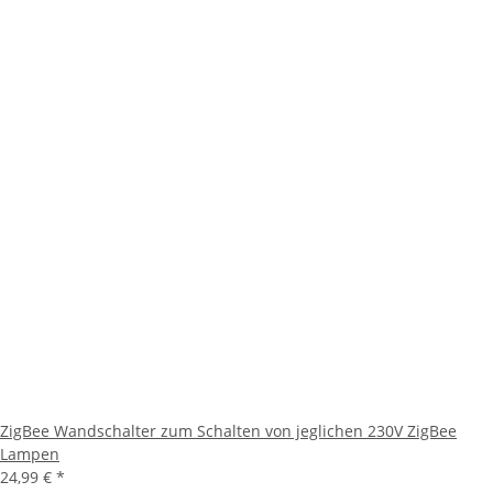
ZigBee Wandschalter zum Schalten von jeglichen 230V ZigBee
Lampen
24,99 €
*