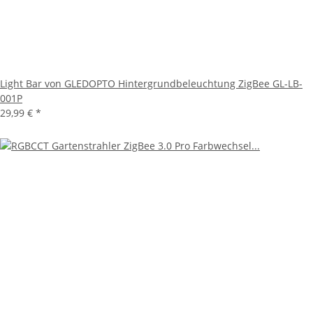
Light Bar von GLEDOPTO Hintergrundbeleuchtung ZigBee GL-LB-
001P
29,99 €
*