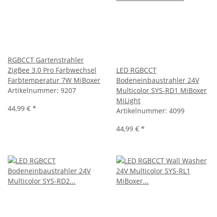
RGBCCT Gartenstrahler
ZigBee 3.0 Pro Farbwechsel
LED RGBCCT
Farbtemperatur 7W MiBoxer
Bodeneinbaustrahler 24V
Artikelnummer:
9207
Multicolor SYS-RD1 MiBoxer
MiLight
44,99 €
*
Artikelnummer:
4099
44,99 €
*