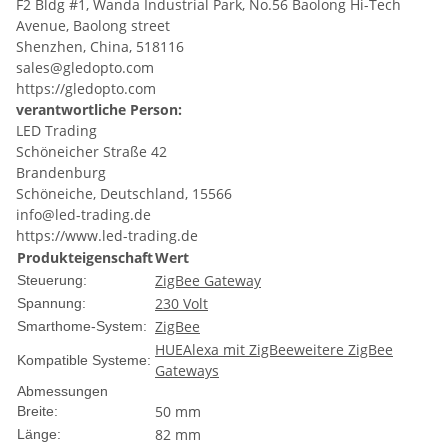
F2 Bldg #1, Wanda Industrial Park, No.56 Baolong Hi-Tech
Avenue, Baolong street
Shenzhen, China, 518116
sales@gledopto.com
https://gledopto.com
verantwortliche Person:
LED Trading
Schöneicher Straße 42
Brandenburg
Schöneiche, Deutschland, 15566
info@led-trading.de
https://www.led-trading.de
Produkteigenschaft
Wert
ZigBee Gateway
Steuerung:
230 Volt
Spannung:
ZigBee
Smarthome-System:
HUE
Alexa mit ZigBee
weitere ZigBee
Kompatible Systeme:
Gateways
Abmessungen
50 mm
Breite:
82 mm
Länge: