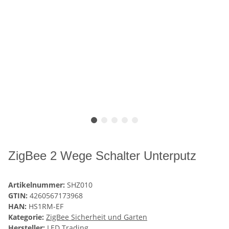
ZigBee 2 Wege Schalter Unterputz
Artikelnummer:
SHZ010
GTIN:
4260567173968
HAN:
HS1RM-EF
Kategorie:
ZigBee Sicherheit und Garten
Hersteller:
LED Trading