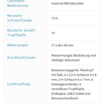
Countdown-
maximal 600 Sekunden
Bewässerung
Maximale
15 m
Schlauchlänge
Maximale Anzahl
10
Tropfköpfe
71 x 48 x 90 mm
Abmessungen
Wassermangel, Blockierung und
Alarmfunktionen
niedriger Akkustand
Bewässerungsgerät, Filterkopf
mit Sieb, 2 x 2,5 m Schlauch 6 x 8
mm, 2 m Schlauch 4 x 7 mm, 4
Dreiwegeverbinder, 4
Lieferumfang
verstellbare Tropfköpfe,
Endkappe, USB-C-Kabel und
Benutzerhandbuch