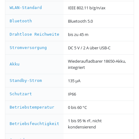
IEEE 802.11 b/g/n/ax
WLAN-Standard
Bluetooth 5.0
Bluetooth
bis zu 45 m
Drahtlose Reichweite
DC 5 V / 2 A über USB-C
Stromversorgung
Wiederaufladbarer 18650-Akku,
Akku
integriert
135 µA
Standby-Strom
IP66
Schutzart
0 bis 60 °C
Betriebstemperatur
1 bis 95 % rF, nicht
Betriebsfeuchtigkeit
kondensierend