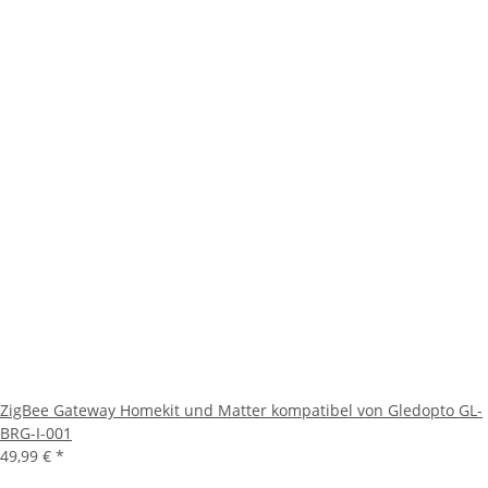
ZigBee Gateway Homekit und Matter kompatibel von Gledopto GL-
BRG-I-001
49,99 €
*