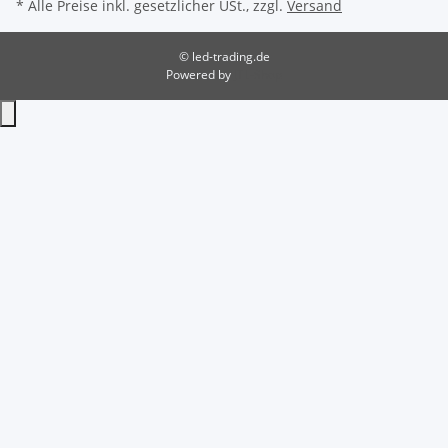
* Alle Preise inkl. gesetzlicher USt., zzgl.
Versand
© led-trading.de
Powered by
JTL-Shop