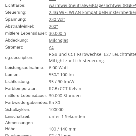
warmweiß
neutralweiß
tageslichtweiß
RGB+
Lichtfarbe:
2.4G WiFi WLAN kompatibel
Funkfernbedie
Steuerung:
230 Volt
Spannung:
200°
Abstrahlwinkel:
30.000 h
mittlere Lebensdauer:
Milchglas
Abdeckung:
AC
Stromart:
RGB und CCT Farbwechsel E27 Leuchtmitte
og:description:
MiLight zur Lichtsteuerung.
6.00 Watt
Leistungsaufnahme:
550/1100 lm
Lumen:
95 / 90 lm/W
Lichtleistung:
RGB+CCT Kelvin
Farbtemperatur:
30.000 Stunden
mittlere Lebensdauer:
Ra 80
Farbwiedergabeindex:
100000
Schaltzyklen:
unter 1 Sekunden
Einschaltzeit:
Abmessungen
100 / 140 mm
Höhe:
57 / 74 mm
Durchmesser: