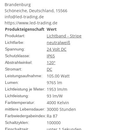
Brandenburg
Schöneiche, Deutschland, 15566
info@led-trading.de
https://www.led-trading.de
Produkteigenschaft
Wert
Lichtband - Stripe
Produktart:
neutralweiß
Lichtfarbe:
24 Volt DC
Spannung:
IP65
Schutzklasse:
120°
Abstrahlwinkel:
DC
Stromart:
105.00 Watt
Leistungsaufnahme:
9765 lm
Lumen:
1953 lm/m
Lichtleistung je Meter:
93 lm/W
Lichtleistung:
4000 Kelvin
Farbtemperatur:
30000 Stunden
mittlere Lebensdauer:
Ra 87
Farbwiedergabeindex:
100000
Schaltzyklen:
unter 1 Sekunden
Einschaltzeit: