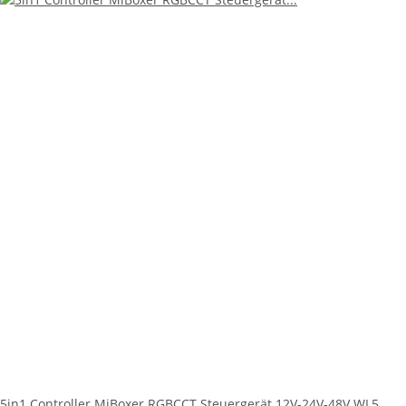
5in1 Controller MiBoxer RGBCCT Steuergerät 12V-24V-48V WL5