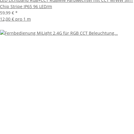
LED Lichtband RGB+CCT RGBWW Farbwechsel mit CCT W/WW 5in1
Chip Stripe IP65 96 LED/m
59,99 €
*
12,00 € pro 1 m