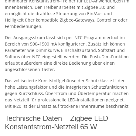
dimmbarer Konstantstrom-Treiber für LED-Anwendungen im
Innenbereich. Der Treiber arbeitet mit Zigbee 3.0 und
ermöglicht die drahtlose Steuerung von Ein/Aus und
Helligkeit über kompatible Zigbee-Gateways, Controller oder
Fernbedienungen.
Der Ausgangsstrom lässt sich per NFC-Programmiertool im
Bereich von 500–1500 mA konfigurieren. Zusätzlich können
Parameter wie Dimmkurve, Einschaltzustand, Softstart und
Softaus über NFC eingestellt werden. Die Push-Dim-Funktion
erlaubt außerdem eine direkte Bedienung über einen
angeschlossenen Taster.
Das vollisolierte Kunststoffgehäuse der Schutzklasse II, der
hohe Leistungsfaktor und die integrierten Schutzfunktionen
gegen Kurzschluss, Überstrom und Übertemperatur machen
das Netzteil für professionelle LED-Installationen geeignet.
Mit IP20 ist der Einsatz auf trockene Innenräume beschränkt.
Technische Daten – Zigbee LED-
Konstantstrom-Netzteil 65 W