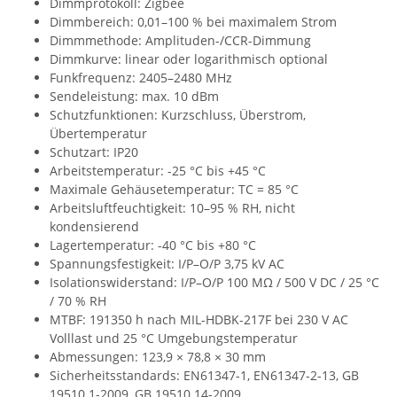
Dimmprotokoll: Zigbee
Dimmbereich: 0,01–100 % bei maximalem Strom
Dimmmethode: Amplituden-/CCR-Dimmung
Dimmkurve: linear oder logarithmisch optional
Funkfrequenz: 2405–2480 MHz
Sendeleistung: max. 10 dBm
Schutzfunktionen: Kurzschluss, Überstrom,
Übertemperatur
Schutzart: IP20
Arbeitstemperatur: -25 °C bis +45 °C
Maximale Gehäusetemperatur: TC = 85 °C
Arbeitsluftfeuchtigkeit: 10–95 % RH, nicht
kondensierend
Lagertemperatur: -40 °C bis +80 °C
Spannungsfestigkeit: I/P–O/P 3,75 kV AC
Isolationswiderstand: I/P–O/P 100 MΩ / 500 V DC / 25 °C
/ 70 % RH
MTBF: 191350 h nach MIL-HDBK-217F bei 230 V AC
Volllast und 25 °C Umgebungstemperatur
Abmessungen: 123,9 × 78,8 × 30 mm
Sicherheitsstandards: EN61347-1, EN61347-2-13, GB
19510.1-2009, GB 19510.14-2009