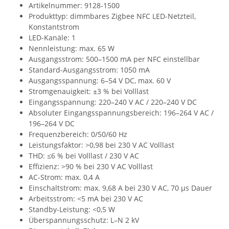
Artikelnummer: 9128-1500
Produkttyp: dimmbares Zigbee NFC LED-Netzteil,
Konstantstrom
LED-Kanäle: 1
Nennleistung: max. 65 W
Ausgangsstrom: 500–1500 mA per NFC einstellbar
Standard-Ausgangsstrom: 1050 mA
Ausgangsspannung: 6–54 V DC, max. 60 V
Stromgenauigkeit: ±3 % bei Volllast
Eingangsspannung: 220–240 V AC / 220–240 V DC
Absoluter Eingangsspannungsbereich: 196–264 V AC /
196–264 V DC
Frequenzbereich: 0/50/60 Hz
Leistungsfaktor: >0,98 bei 230 V AC Volllast
THD: ≤6 % bei Volllast / 230 V AC
Effizienz: >90 % bei 230 V AC Volllast
AC-Strom: max. 0,4 A
Einschaltstrom: max. 9,68 A bei 230 V AC, 70 µs Dauer
Arbeitsstrom: <5 mA bei 230 V AC
Standby-Leistung: <0,5 W
Überspannungsschutz: L–N 2 kV