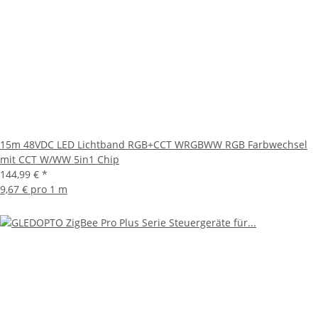
15m 48VDC LED Lichtband RGB+CCT WRGBWW RGB Farbwechsel
mit CCT W/WW 5in1 Chip
144,99 €
*
9,67 € pro 1 m