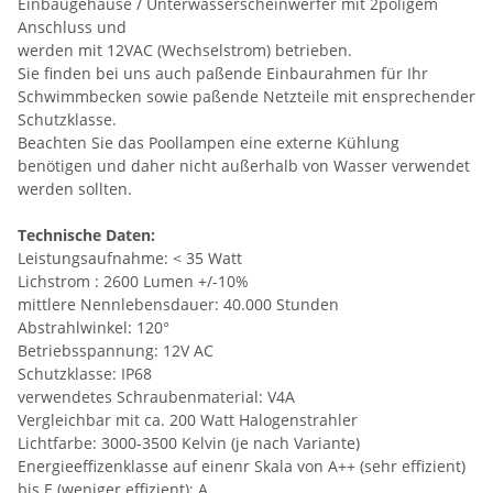
Einbaugehäuse / Unterwasserscheinwerfer mit 2poligem
Anschluss und
werden mit 12VAC (Wechselstrom) betrieben.
Sie finden bei uns auch paßende Einbaurahmen für Ihr
Schwimmbecken sowie paßende Netzteile mit ensprechender
Schutzklasse.
Beachten Sie das Poollampen eine externe Kühlung
benötigen und daher nicht außerhalb von Wasser verwendet
werden sollten.
Technische Daten:
Leistungsaufnahme: < 35 Watt
Lichstrom : 2600 Lumen +/-10%
mittlere Nennlebensdauer: 40.000 Stunden
Abstrahlwinkel: 120°
Betriebsspannung: 12V AC
Schutzklasse: IP68
verwendetes Schraubenmaterial: V4A
Vergleichbar mit ca. 200 Watt Halogenstrahler
Lichtfarbe: 3000-3500 Kelvin (je nach Variante)
Energieeffizenklasse auf einenr Skala von A++ (sehr effizient)
bis E (weniger effizient): A