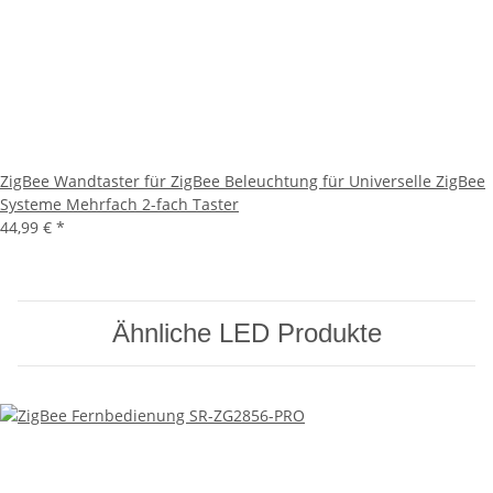
ZigBee Wandtaster für ZigBee Beleuchtung für Universelle ZigBee
Systeme Mehrfach 2-fach Taster
44,99 €
*
Ähnliche LED Produkte