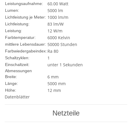
60.00 Watt
Leistungsaufnahme:
5000 lm
Lumen:
1000 lm/m
Lichtleistung je Meter:
83 lm/W
Lichtleistung:
12 W/m
Leistung:
6000 Kelvin
Farbtemperatur:
50000 Stunden
mittlere Lebensdauer:
Ra 80
Farbwiedergabeindex:
1
Schaltzyklen:
unter 1 Sekunden
Einschaltzeit:
Abmessungen
6 mm
Breite:
5000 mm
Länge:
12 mm
Höhe:
Datenblätter
Netzteile