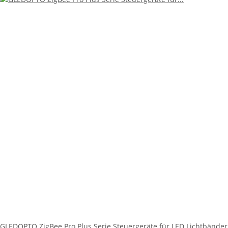
GLEDOPTO ZigBee Pro Plus Serie Steuergeräte für LED Lichtbänder