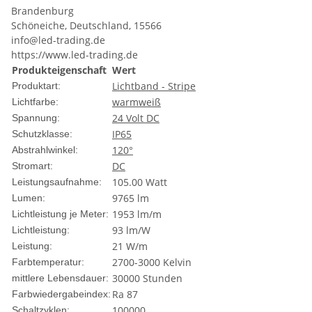
Brandenburg
Schöneiche, Deutschland, 15566
info@led-trading.de
https://www.led-trading.de
Produkteigenschaft
Wert
Lichtband - Stripe
Produktart:
warmweiß
Lichtfarbe:
24 Volt DC
Spannung:
IP65
Schutzklasse:
120°
Abstrahlwinkel:
DC
Stromart:
105.00 Watt
Leistungsaufnahme:
9765 lm
Lumen:
1953 lm/m
Lichtleistung je Meter:
93 lm/W
Lichtleistung:
21 W/m
Leistung:
2700-3000 Kelvin
Farbtemperatur:
30000 Stunden
mittlere Lebensdauer:
Ra 87
Farbwiedergabeindex:
100000
Schaltzyklen: