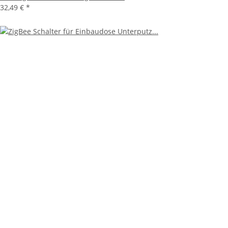
32,49 €
*