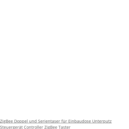
ZigBee Doppel und Serientaser für Einbaudose Unterputz
Steuergerät Controller ZigBee Taster